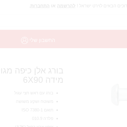
וכים הבאים לוירט ישראל !
להרשמה
או
התחברות
.
החשבון שלי
מידה 6X90
בורג עם ראש חצי עגול
משוטח ושקע משושה
תואם ISO 7380-1
פלדה 010.9
ציפוי אבץ כחול (A2K)