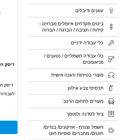
עוגנים ודיבלים
ביטים מקדחים איזמלים מברזים -
קידוח / חציבה / הברגה / הברזה
כלי עבודה ידניים
כלי עבודה חשמליים / נטענים /
פניאומטים
דיסק חיתוך 9" 3*230 מ"מ
מוצרי בטיחות והגנה אישית
דיסק חי
תרסיסי צבע וגילוון
לעבודות
מוצרים לתחום הרכב
כושר חית
ארוך
ציוד לסדנה ולמוסך
התנגדות
חשמל וצנרת - אזיקונים/ בנדים/
עומד בד
חוטים/ מחברים/ סופיות חוט
בהתאם ל