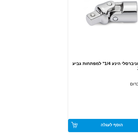
מפרק אניברסלי הינע 1/4'' למפתחות גביע
רום
הוסף לעגלה