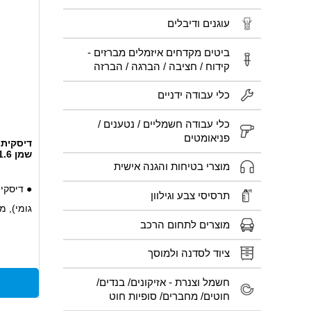
עוגנים ודיבלים
ביטים מקדחים איזמלים מברזים -
קידוח / חציבה / הברגה / הברזה
כלי עבודה ידניים
כלי עבודה חשמליים / נטענים /
פניאומטים
דיסקית 
שמן 13X24X1.6 (פורד , לנדרובר)
מוצרי בטיחות והגנה אישית
● דיסקי
תרסיסי צבע וגילוון
גומי), מ
מוצרים לתחום הרכב
● עמידו
וחומרים 
ציוד לסדנה ולמוסך
● חומר 
חשמל וצנרת - אזיקונים/ בנדים/
ויכולת 
חוטים/ מחברים/ סופיות חוט
● אידיאל