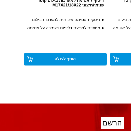
וטר
דיסקית אטימה למערכות בילום קוטר
פנימי/חיצוני M17X21/18X22
 בילום
● דיסקית אטימה איכותית למערכות בילום
על אטימה
● מיועדת למניעת דליפות ושמירה על אטימה
במערכות עם לחץ גבוה
שחיקה
● חומר עמיד במיוחד, עמיד בפני שחיקה
ושימוש ממושך
הוסף לעגלה
יבות
● מצוין לשימוש במערכות חיסול רטיבות
ולמניעת חדירה של חומרים מזיקים
עשייה.
● מתאים למערכות בילום ברכב ובתעשייה.