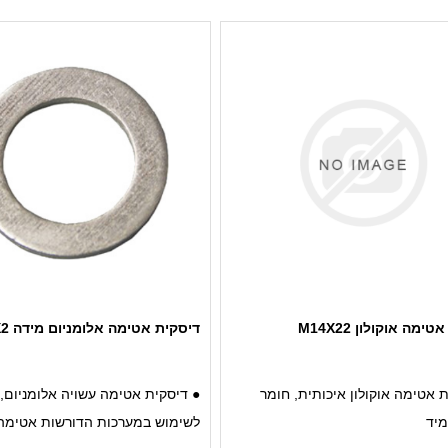
הדורשים פתרונות אטימה מדויקים
שמירה על עמידות לאורך זמן
לאורך זמן
● משפרת את איכות האיטום ומונע
 מעולה במגוון טמפרטורות ותנאים
דליפות, מספקת אטימה אופטימלי
ימה אוקולון M14X22
דיסקית אטימה אלומניום מידה M14X22X2
 אטימה אוקולון איכותית, חומר
● דיסקית אטימה עשויה אלומניום,
מיד
לשימוש במערכות הדורשות אטימה