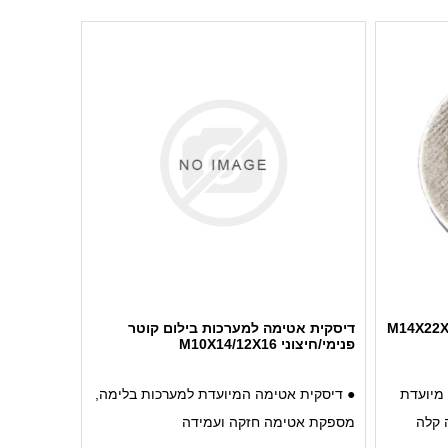
● עמידות מצוינת לטמפרטורות גבוהות
ושחיקה
ת
ת
● מבטיחה אטימה חזקה ומונעת דליפות
ושחיקה לאורך זמן
דיסקית אטימה למערכות בילום קוטר
פנימי/חיצוני M10X14/12X16
 מיועדת
● דיסקית אטימה המיועדת למערכות בלימה,
 קלה
מספקת אטימה חזקה ועמידה