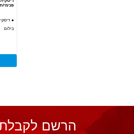
דיסקית 
פנימי/חיצוני 18
● דיסקי
בילום
● מיועד
במנועים
● מציעה
גבוהים 
● פתרון 
אטימה ג
● תומכת
של המע
הרשם לקבלת