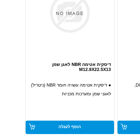
דיסקית אטימה NBR לאגן שמן
M12.8X22.5X13
● דיסקית אטימה לפי תקן DIN 7603,
● דיסקית אטימה עשויה חומר NBR (ניטריל)
לאגני שמן ומערכות מכניות
 מספקת
● חומר NBR מספק אטימה גבוהה בפני
יתיות
שמנים, דלקים וחומרים נוזליים
מים
● מתאימה לשימוש במערכות אטימה של
הוסף לעגלה
אגני שמן, מכשירים תעשייתיים ומערכות
תוך
הידראוליות