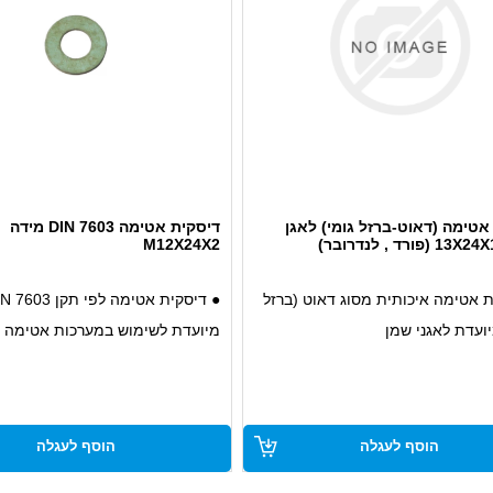
אטימה (דאוט-ברזל גומי) לאגן
דיסקית אטימה DIN 7603 מידה
M12X24X2
ת אטימה איכותית מסוג דאוט (ברזל
יועדת לאגני שמן
מיועדת לשימוש במערכות אטימה
ת גבוהה לדליפות שמן, דלקים
● עשויה מחומר עמיד ללחץ וחום,
נוזליים
פתרון אטימה אמין במערכות תעשי
דאוט (ברזל עם גומי) מבטיח גמישות
● אידיאלית לשימוש במערכות גז, 
הוסף לעגלה
הוסף לעגלה
אטימה אופטימלית גם תחת לחץ גבוה
ושמנים
ית עבור רכבים תעשייתיים ורכבים
● מתאימה לשימוש בתנאים קשים, 