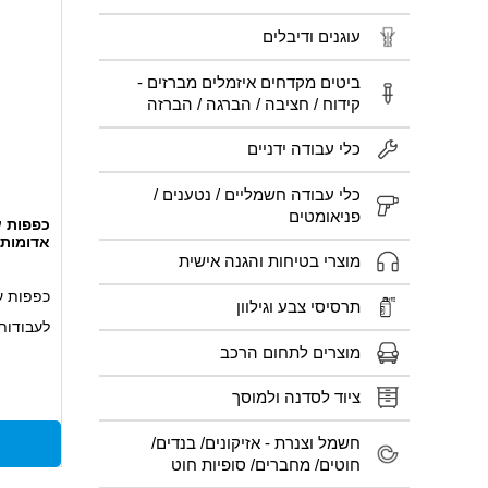
עוגנים ודיבלים
ביטים מקדחים איזמלים מברזים -
קידוח / חציבה / הברגה / הברזה
כלי עבודה ידניים
כלי עבודה חשמליים / נטענים /
פניאומטים
אדומות XL
מוצרי בטיחות והגנה אישית
כפפות ע
תרסיסי צבע וגילוון
לעבודות 
מוצרים לתחום הרכב
שונים
ציפוי גו
ציוד לסדנה ולמוסך
אלסטיות
חשמל וצנרת - אזיקונים/ בנדים/
חוטים/ מחברים/ סופיות חוט