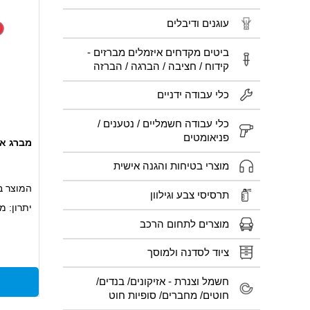
עוגנים ודיבלים
ביטים מקדחים איזמלים מברזים -
קידוח / חציבה / הברגה / הברזה
כלי עבודה ידניים
כלי עבודה חשמליים / נטענים /
פניאומטים
מברג אלן כ
מוצרי בטיחות והגנה אישית
המוצר ב
תרסיסי צבע וגילוון
יתרון: מ
מוצרים לתחום הרכב
ברגים ב
עשוי מח
ציוד לסדנה ולמוסך
מיועד ל
חשמל וצנרת - אזיקונים/ בנדים/
משושה,ג
חוטים/ מחברים/ סופיות חוט