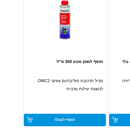
ו בלי
תוסף לשמן מנוע 300 מ"ל
זיה
מכיל תרכובת מוליבדנום אורגני OMC2
להשגת יעילות מרבית.
ק ועד
יוצר ציפוי הגנה קרמי ונדבק לדפנות המנוע.
מתאים לכל סוגי מנועי הבנזין והדיזל עם או
טליטי.
בלי ממיר קטליטי.
הוסף לעגלה
 ממיר
מפחית שחיקה.
משפר ביצועים.