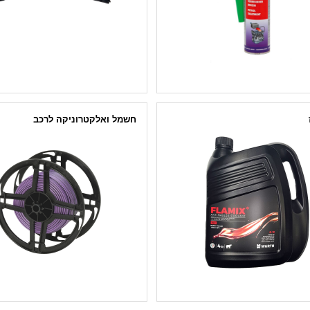
חשמל ואלקטרוניקה לרכב
מוכן לשימוש
נתיכים (פיוזים) לרכב
מרוכז
חוט חשמל דו גידי
טי לנוזל קירור
חוטי חשמל
סופיות חוט טבעת להלחמה DIN 46207
שרוול מתכווץ
הצג הכל