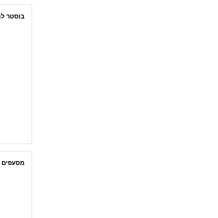
בוסטר ל
מסעפים 
ערכת מס
מסעף Y
מסעף זווית
מסעף ישר