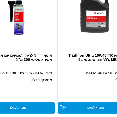
שמן מנוע Triathlon Ultra 10W40-TR
תוסף דור 5 לדיזל למנועים עם א
ממיר קטליטי 300 מ"ל
 חצי סינטטי לרכבים.
מסיר שכבות שרף,פיח,חומצות וקורו
ק.
ממזרקי הדלק.
לה נגד קורוזיה ובלאי.
מנקה את מערכת הדלק ממיכל הדל
לתא השריפה (כולל).
מבטיח פעולה אמינה של הממיר הק
הוסף לעגלה
הוסף לעגלה
מתאים לכל מנועי הדיזל עם או בלי
קטליטי.