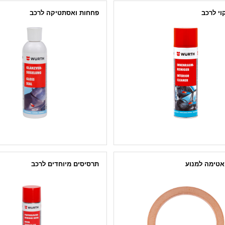
קוי לרכב
פחחות ואסתטיקה לרכב
וי לפנים הרכב
פוליש לרכב
י חיצוניים לרכב
מחדש חלקי פלסטיק
שות
הגנה על תחתית הרכב
ים
ערכה לחידוש פנסים לרכב
ילדות לניקוי הרכב
יריעות טקוסטיות לבידוד
הצג הכל
 אטימה למנוע
תרסיסים מיוחדים לרכב
 אלומניום טיפוס DIN 7603 A
 נירוסטה NF E 25511
חושת
אטימה
ושת A