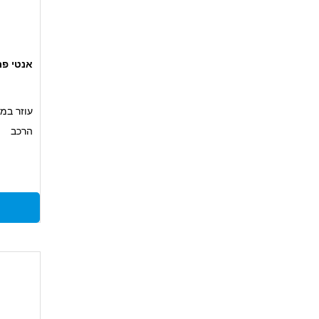
אנטי פריז מו
עוזר במנ
הרכב
עומד בתקן
אנטי קור
מוכן לש