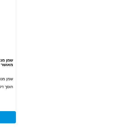
מאושר VW, MB חצי סינטטי 5L
שמן מנוע
חוסך דל
הגנה מעו