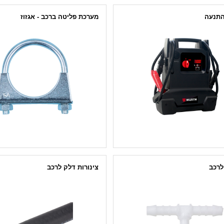
התנעה
מערכת פליטה ברכב - אגזוז
לרכב
צינורות דלק לרכב
עפים
צינור דלק מחוסם DIN 73379
צינור דלק בד גומי DIN 73379
 T
צינור עודפים שקוף