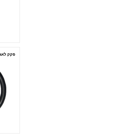
הצג הכל
פקק לאג