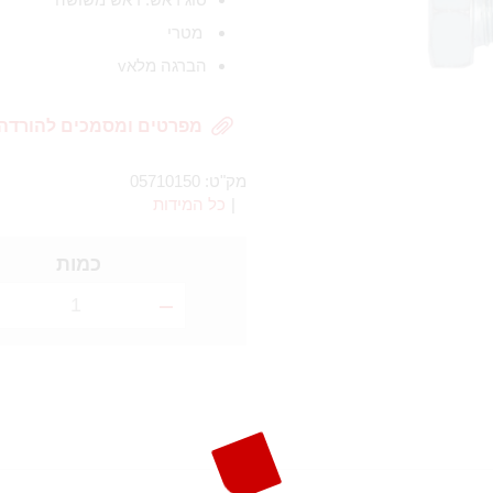
מטרי
הברגה מלאv
מפרטים ומסמכים להורדה
מק"ט:
05710150
|
כל המידות
כמות