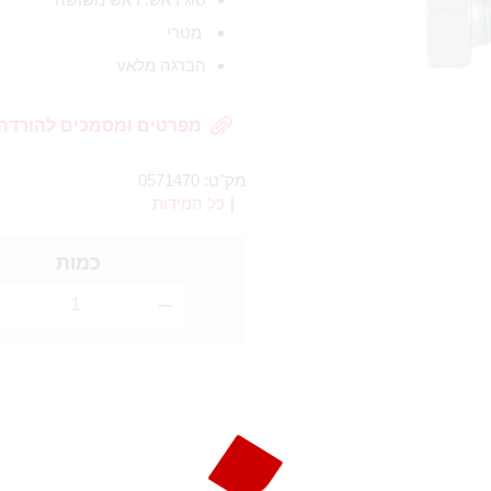
מטרי
הברגה מלאv
מפרטים ומסמכים להורדה
מק"ט:
0571470
|
כל המידות
כמות