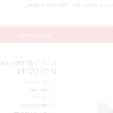
וכים הבאים לוירט ישראל !
להרשמה
או
התחברות
.
החשבון שלי
מידה 14X70
תקן: DIN 933
חומר: פלדה
חוזק: 8.8
משטח: ציפוי אבץ
סוג ראש: ראש משושה