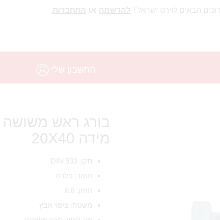
וכים הבאים לוירט ישראל !
להרשמה
או
התחברות
.
החשבון שלי
מידה 20X40
תקן: DIN 933
חומר: פלדה
חוזק: 8.8
משטח: ציפוי אבץ
סוג ראש: ראש משושה