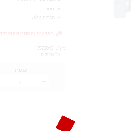
מטרי
הברגה מלאv
מפרטים ומסמכים להורדה
מק"ט:
0572040
|
כל המידות
כמות